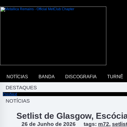
NOTÍCIAS
BANDA
DISCOGRAFIA
TURNÊ
DESTAQUES
Prev
Next
Discuta sobre música e Metallica em nosso fórum
NOTÍCIAS
Setlist de Glasgow, Escóci
26 de Junho de 2026
tags:
m72
,
setlis