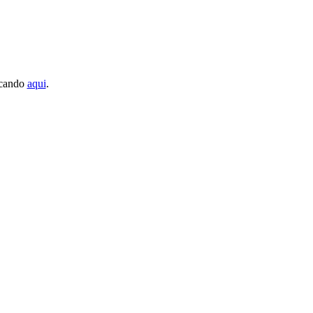
licando
aqui
.