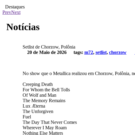
Destaques
Prev
Next
Discuta sobre música e Metallica em nosso fórum
Notícias
Setlist de Chorzow, Polônia
20 de Maio de 2026
tags:
m72
,
setlist
,
chorzow
No show que o Metallica realizou em Chorzow, Polônia, nesta
Creeping Death
For Whom the Bell Tolls
Of Wolf and Man
The Memory Remains
Lux Æterna
The Unforgiven
Fuel
The Day That Never Comes
Wherever I May Roam
Nothing Else Matters