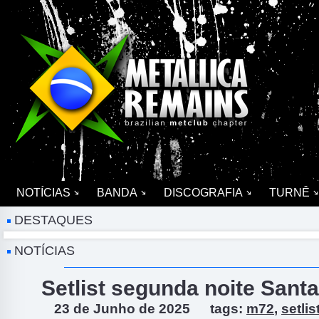
NOTÍCIAS
BANDA
DISCOGRAFIA
TURNÊ
DESTAQUES
Discuta sobre música e Metallica em nosso fórum
NOTÍCIAS
Setlist segunda noite Sant
23 de Junho de 2025
tags:
m72
,
setlis