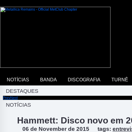
NOTÍCIAS
BANDA
DISCOGRAFIA
TURNÊ
DESTAQUES
Prev
Next
Discuta sobre música e Metallica em nosso fórum
NOTÍCIAS
Hammett: Disco novo em 2
06 de November de 2015
tags:
entrevi