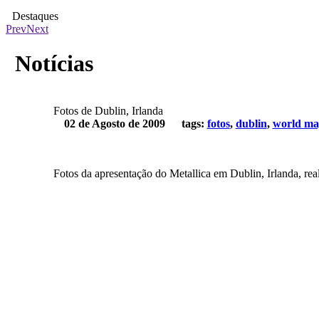
Destaques
Prev
Next
Discuta sobre música e Metallica em nosso fórum
Notícias
Fotos de Dublin, Irlanda
02 de Agosto de 2009
tags:
fotos
,
dublin
,
world mag
Fotos da apresentação do Metallica em Dublin, Irlanda, rea