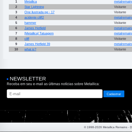
1
Metallica
metalremain
2
Star Lightning
Visitante
3
One ilustrada pg - 17
Visitante
4
acidente cliff2
metalremain
5
hammer
Visitante
6
James Hetfield
metalremain
7
[Metallica] Tatuagem
metalremain
8
cliff
Visitante
9
James Hetfield 39
metalremain
10
what is?
Visitante
NEWSLETTER
Receba em seu e-mail as últimas notícias sobre Metallica:
© 1998-2026 Metallica Remains - 