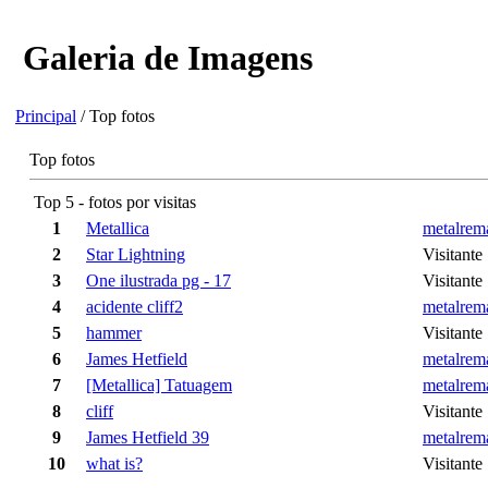
Galeria de Imagens
Principal
/ Top fotos
Top fotos
Top 5 - fotos por visitas
1
Metallica
metalrem
2
Star Lightning
Visitante
3
One ilustrada pg - 17
Visitante
4
acidente cliff2
metalrem
5
hammer
Visitante
6
James Hetfield
metalrem
7
[Metallica] Tatuagem
metalrem
8
cliff
Visitante
9
James Hetfield 39
metalrem
10
what is?
Visitante