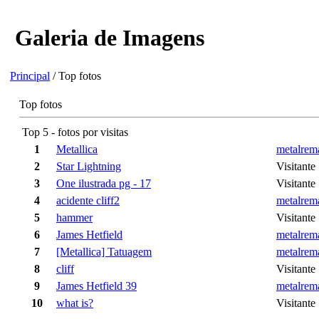
Galeria de Imagens
Principal
/ Top fotos
Top fotos
Top 5 - fotos por visitas
1
Metallica
metalrem
2
Star Lightning
Visitante
3
One ilustrada pg - 17
Visitante
4
acidente cliff2
metalrem
5
hammer
Visitante
6
James Hetfield
metalrem
7
[Metallica] Tatuagem
metalrem
8
cliff
Visitante
9
James Hetfield 39
metalrem
10
what is?
Visitante