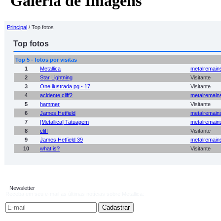
Galeria de Imagens
Principal
/ Top fotos
Top fotos
Top 5 - fotos por visitas
1
Metallica
metalremain
2
Star Lightning
Visitante
3
One ilustrada pg - 17
Visitante
4
acidente cliff2
metalremain
5
hammer
Visitante
6
James Hetfield
metalremain
7
[Metallica] Tatuagem
metalremain
8
cliff
Visitante
9
James Hetfield 39
metalremain
10
what is?
Visitante
Newsletter
Receba em seu e-mail as últimas notícias sobre Metallica: