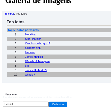
Galeria de Imagens
Principal
/ Top fotos
Top fotos
Top 5 - fotos por visitas
1
Metallica
2
Star Lightning
3
One ilustrada pg - 17
4
acidente cliff2
5
hammer
6
James Hetfield
7
[Metallica] Tatuagem
8
cliff
9
James Hetfield 39
10
what is?
Newsletter
Receba em seu e-mail as últimas notícias sobre Metallica: