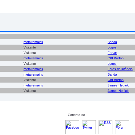
metalremains
Banda
Visitante
Logos
Visitante
Fanart
metalremains
Cliff Burton
Visitante
Logos
metalremains
Fotos de infância
metalremains
Banda
Visitante
Cliff Burton
metalremains
James Hetfield
Visitante
James Hetfield
Conecte-se