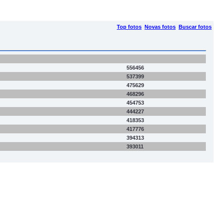
Top fotos
Novas fotos
Buscar fotos
556456
537399
475629
468296
454753
444227
418353
417776
394313
393011