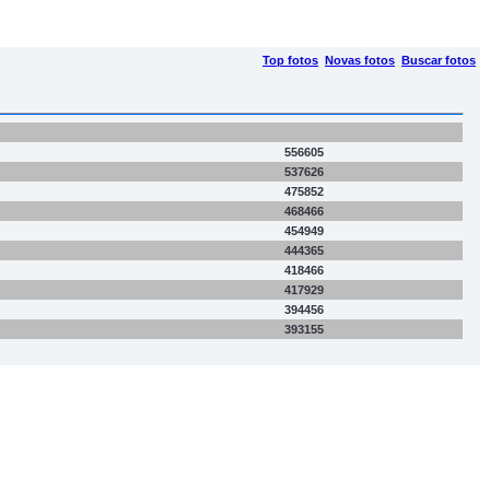
Top fotos
Novas fotos
Buscar fotos
556605
537626
475852
468466
454949
444365
418466
417929
394456
393155