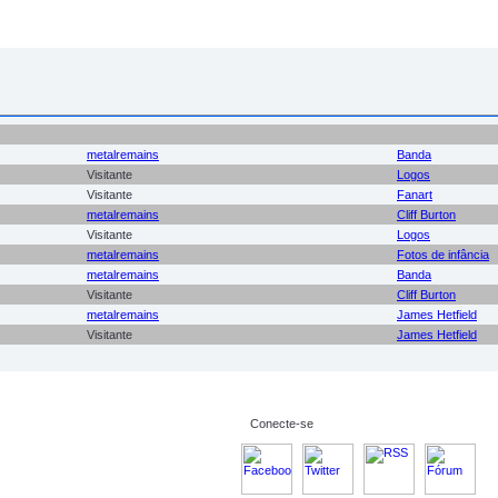
metalremains
Banda
Visitante
Logos
Visitante
Fanart
metalremains
Cliff Burton
Visitante
Logos
metalremains
Fotos de infância
metalremains
Banda
Visitante
Cliff Burton
metalremains
James Hetfield
Visitante
James Hetfield
Conecte-se