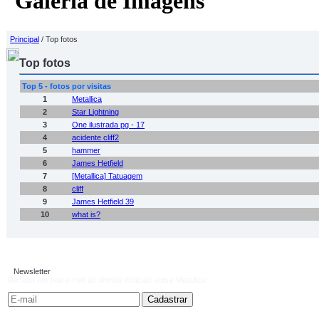
Galeria de Imagens
Principal
/ Top fotos
Top fotos
Top 5 - fotos por visitas
1
Metallica
2
Star Lightning
3
One ilustrada pg - 17
4
acidente cliff2
5
hammer
6
James Hetfield
7
[Metallica] Tatuagem
8
cliff
9
James Hetfield 39
10
what is?
Newsletter
Receba em seu e-mail as últimas notícias sobre Metallica: