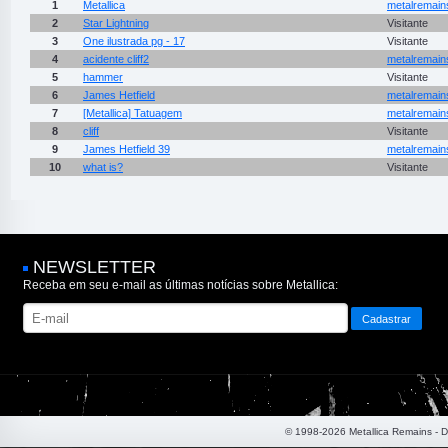
1
Metallica
metalremain
2
Star Lightning
Visitante
3
One ilustrada pg - 17
Visitante
4
acidente cliff2
metalremain
5
hammer
Visitante
6
James Hetfield
metalremain
7
[Metallica] Tatuagem
metalremain
8
cliff
Visitante
9
James Hetfield 39
metalremain
10
what is?
Visitante
NEWSLETTER
Receba em seu e-mail as últimas notícias sobre Metallica:
© 1998-2026 Metallica Remains - 