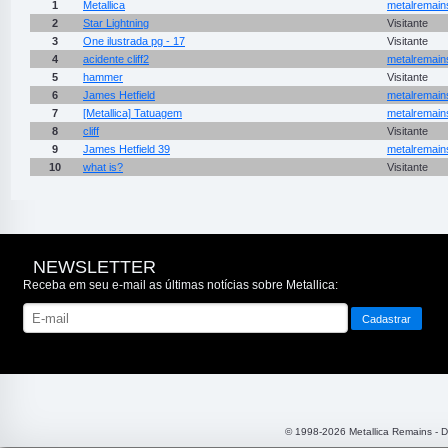
1
Metallica
metalremain
2
Star Lightning
Visitante
3
One ilustrada pg - 17
Visitante
4
acidente cliff2
metalremain
5
hammer
Visitante
6
James Hetfield
metalremain
7
[Metallica] Tatuagem
metalremain
8
cliff
Visitante
9
James Hetfield 39
metalremain
10
what is?
Visitante
NEWSLETTER
Receba em seu e-mail as últimas notícias sobre Metallica:
© 1998-2026 Metallica Remains - 