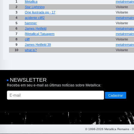
1
Metallica
metalremain
2
Star Lightning
Visitante
3
One ilustrada pg - 17
Visitante
4
acidente cliff2
metalremain
5
hammer
Visitante
6
James Hetfield
metalremain
7
[Metallica] Tatuagem
metalremain
8
cliff
Visitante
9
James Hetfield 39
metalremain
10
what is?
Visitante
NEWSLETTER
Receba em seu e-mail as últimas notícias sobre Metallica:
© 1998-2026 Metallica Remains - 