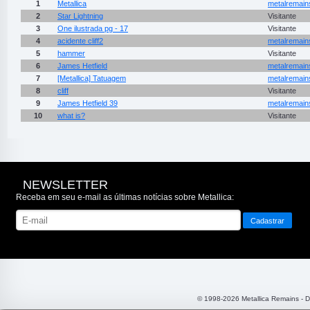
1
Metallica
metalremain
2
Star Lightning
Visitante
3
One ilustrada pg - 17
Visitante
4
acidente cliff2
metalremain
5
hammer
Visitante
6
James Hetfield
metalremain
7
[Metallica] Tatuagem
metalremain
8
cliff
Visitante
9
James Hetfield 39
metalremain
10
what is?
Visitante
NEWSLETTER
Receba em seu e-mail as últimas notícias sobre Metallica:
© 1998-2026 Metallica Remains - 