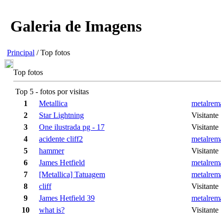
Galeria de Imagens
Principal
/ Top fotos
Top fotos
Top 5 - fotos por visitas
1
Metallica
metalrem
2
Star Lightning
Visitante
3
One ilustrada pg - 17
Visitante
4
acidente cliff2
metalrem
5
hammer
Visitante
6
James Hetfield
metalrem
7
[Metallica] Tatuagem
metalrem
8
cliff
Visitante
9
James Hetfield 39
metalrem
10
what is?
Visitante