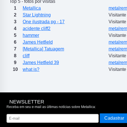
Top 5 - fotos por visitas
1
Metallica
metalrem
2
Star Lightning
Visitante
3
One ilustrada pg - 17
Visitante
4
acidente cliff2
metalrem
5
hammer
Visitante
6
James Hetfield
metalrem
7
[Metallica] Tatuagem
metalrem
8
cliff
Visitante
9
James Hetfield 39
metalrem
10
what is?
Visitante
NEWSLETTER
Receba em seu e-mail as últimas notícias sobre Metallica: