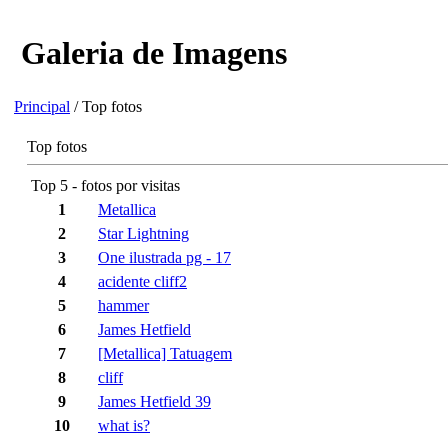
Galeria de Imagens
Principal
/ Top fotos
Top fotos
Top 5 - fotos por visitas
1
Metallica
2
Star Lightning
3
One ilustrada pg - 17
4
acidente cliff2
5
hammer
6
James Hetfield
7
[Metallica] Tatuagem
8
cliff
9
James Hetfield 39
10
what is?