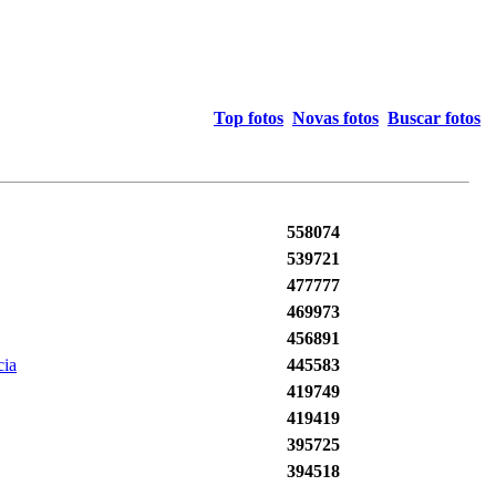
Top fotos
Novas fotos
Buscar fotos
558074
539721
477777
469973
456891
cia
445583
419749
419419
395725
394518