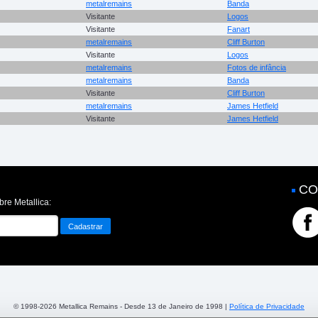
metalremains
Banda
Visitante
Logos
Visitante
Fanart
metalremains
Cliff Burton
Visitante
Logos
metalremains
Fotos de infância
metalremains
Banda
Visitante
Cliff Burton
metalremains
James Hetfield
Visitante
James Hetfield
CO
bre Metallica:
© 1998-2026 Metallica Remains - Desde 13 de Janeiro de 1998 |
Política de Privacidade