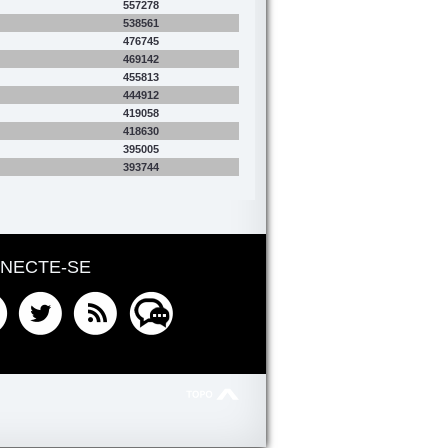
557278
538561
476745
469142
455813
444912
419058
418630
395005
393744
NECTE-SE