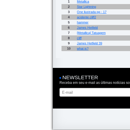
1
Metallica
2
Star Lightning
3
One ilustrada pg - 17
4
acidente cliff2
5
hammer
6
James Hetfield
7
[Metallica] Tatuagem
8
cliff
9
James Hetfield 39
10
what is?
NEWSLETTER
Receba em seu e-mail as últimas notícias so