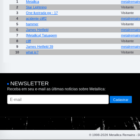
1
Metallica
metalremain
2
Star Lightning
Visitante
3
One ilustrada pg - 17
Visitante
4
acidente cliff2
metalremain
5
hammer
Visitante
6
James Hetfield
metalremain
7
[Metallica] Tatuagem
metalremain
8
cliff
Visitante
9
James Hetfield 39
metalremain
10
what is?
Visitante
NEWSLETTER
Receba em seu e-mail as últimas notícias sobre Metallica:
© 1998-2026 Metallica Remains - 