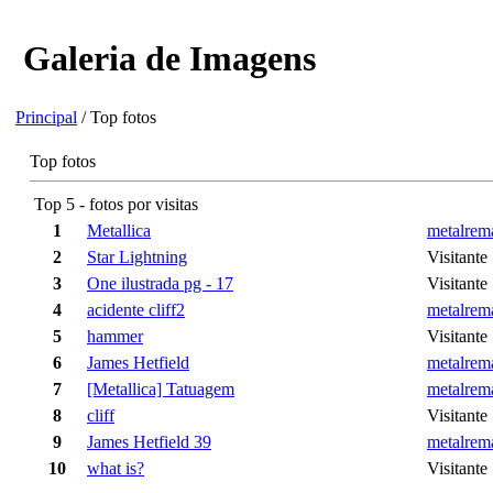
Galeria de Imagens
Principal
/ Top fotos
Top fotos
Top 5 - fotos por visitas
1
Metallica
metalrem
2
Star Lightning
Visitante
3
One ilustrada pg - 17
Visitante
4
acidente cliff2
metalrem
5
hammer
Visitante
6
James Hetfield
metalrem
7
[Metallica] Tatuagem
metalrem
8
cliff
Visitante
9
James Hetfield 39
metalrem
10
what is?
Visitante