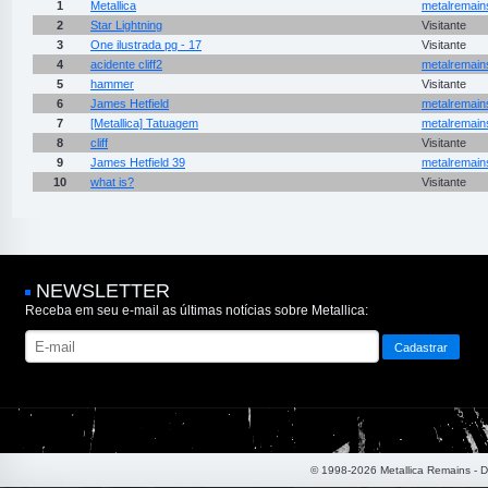
1
Metallica
metalremain
2
Star Lightning
Visitante
3
One ilustrada pg - 17
Visitante
4
acidente cliff2
metalremain
5
hammer
Visitante
6
James Hetfield
metalremain
7
[Metallica] Tatuagem
metalremain
8
cliff
Visitante
9
James Hetfield 39
metalremain
10
what is?
Visitante
NEWSLETTER
Receba em seu e-mail as últimas notícias sobre Metallica:
© 1998-2026 Metallica Remains - 