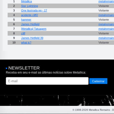
1
Metallica
metalremain
2
Star Lightning
Visitante
3
One ilustrada pg - 17
Visitante
4
acidente cliff2
metalremain
5
hammer
Visitante
6
James Hetfield
metalremain
7
[Metallica] Tatuagem
metalremain
8
cliff
Visitante
9
James Hetfield 39
metalremain
10
what is?
Visitante
NEWSLETTER
Receba em seu e-mail as últimas notícias sobre Metallica:
© 1998-2026 Metallica Remains - 