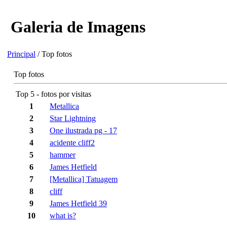
Galeria de Imagens
Principal
/ Top fotos
Top fotos
Top 5 - fotos por visitas
1
Metallica
2
Star Lightning
3
One ilustrada pg - 17
4
acidente cliff2
5
hammer
6
James Hetfield
7
[Metallica] Tatuagem
8
cliff
9
James Hetfield 39
10
what is?