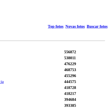
Top fotos
Novas fotos
Buscar fotos
556872
538011
476229
468753
455296
cia
444575
418728
418217
394684
393385