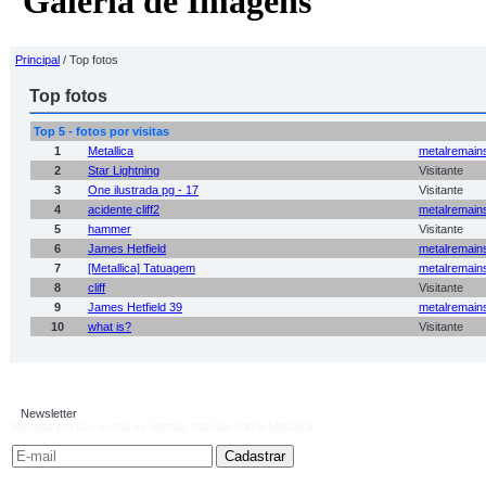
Galeria de Imagens
Principal
/ Top fotos
Top fotos
Top 5 - fotos por visitas
1
Metallica
metalremain
2
Star Lightning
Visitante
3
One ilustrada pg - 17
Visitante
4
acidente cliff2
metalremain
5
hammer
Visitante
6
James Hetfield
metalremain
7
[Metallica] Tatuagem
metalremain
8
cliff
Visitante
9
James Hetfield 39
metalremain
10
what is?
Visitante
Newsletter
Receba em seu e-mail as últimas notícias sobre Metallica: