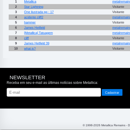
1
Metallica
metalremain
2
Star Lightning
Visitante
3
One ilustrada pg - 17
Visitante
4
acidente cliff2
metalremain
5
hammer
Visitante
6
James Hetfield
metalremain
7
[Metallica] Tatuagem
metalremain
8
cliff
Visitante
9
James Hetfield 39
metalremain
10
what is?
Visitante
NEWSLETTER
Receba em seu e-mail as últimas notícias sobre Metallica:
© 1998-2026 Metallica Remains - 