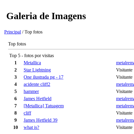
Galeria de Imagens
Principal
/ Top fotos
Top fotos
Top 5 - fotos por visitas
1
Metallica
metalrem
2
Star Lightning
Visitante
3
One ilustrada pg - 17
Visitante
4
acidente cliff2
metalrem
5
hammer
Visitante
6
James Hetfield
metalrem
7
[Metallica] Tatuagem
metalrem
8
cliff
Visitante
9
James Hetfield 39
metalrem
10
what is?
Visitante