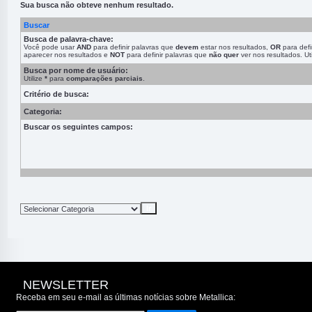
Sua busca não obteve nenhum resultado.
Buscar
Busca de palavra-chave:
Você pode usar
AND
para definir palavras que
devem
estar nos resultados,
OR
para defi
aparecer nos resultados e
NOT
para definir palavras que
não quer
ver nos resultados. Ut
Busca por nome de usuário:
Utilize
*
para
comparações parciais
.
Critério de busca:
Categoria:
Buscar os seguintes campos:
NEWSLETTER
Receba em seu e-mail as últimas notícias sobre Metallica: