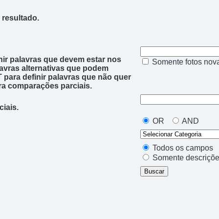
resultado.
nir palavras que
devem
estar nos
Somente fotos nov
lavras alternativas que
podem
T
para definir palavras que
não quer
ra
comparações parciais
.
ciais
.
OR
AND
Todos os campos
Somente descriçõ