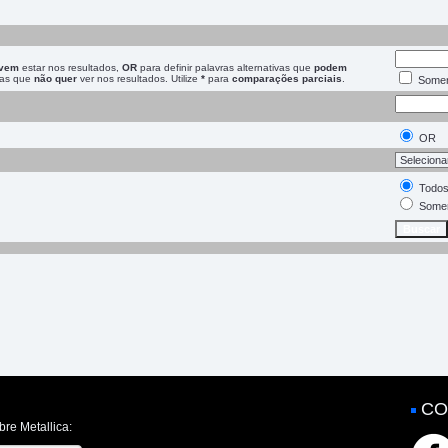
vem
estar nos resultados,
OR
para definir palavras alternativas que
podem
vras que
não quer
ver nos resultados. Utilize
*
para
comparações parciais
.
Somen
OR
Todos
Somen
CO
bre Metallica: