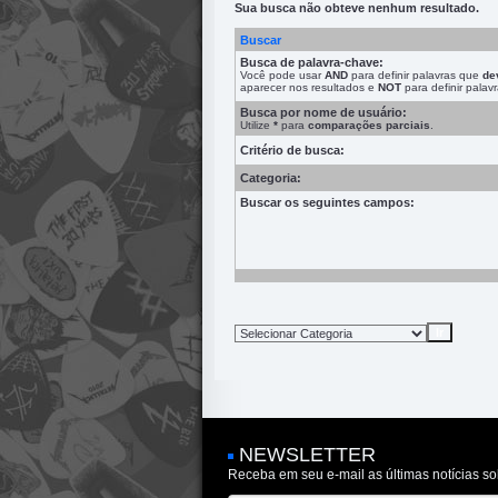
Sua busca não obteve nenhum resultado.
Buscar
Busca de palavra-chave:
Você pode usar
AND
para definir palavras que
de
aparecer nos resultados e
NOT
para definir pala
Busca por nome de usuário:
Utilize
*
para
comparações parciais
.
Critério de busca:
Categoria:
Buscar os seguintes campos:
NEWSLETTER
Receba em seu e-mail as últimas notícias so