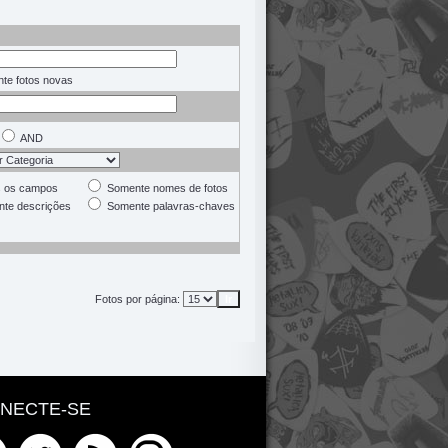
te fotos novas
AND
 os campos
Somente nomes de fotos
te descrições
Somente palavras-chaves
Fotos por página:
NECTE-SE