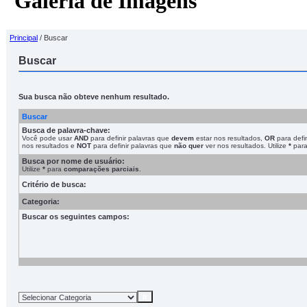
Galeria de Imagens
Principal
/ Buscar
Buscar
Sua busca não obteve nenhum resultado.
Buscar
Busca de palavra-chave:
Você pode usar
AND
para definir palavras que
devem
estar nos resultados,
OR
para defin
nos resultados e
NOT
para definir palavras que
não quer
ver nos resultados. Utilize
*
par
Busca por nome de usuário:
Utilize
*
para
comparações parciais
.
Critério de busca:
Categoria:
Buscar os seguintes campos: