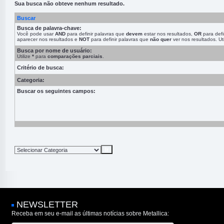
Sua busca não obteve nenhum resultado.
Buscar
Busca de palavra-chave:
Você pode usar
AND
para definir palavras que
devem
estar nos resultados,
OR
para defi
aparecer nos resultados e
NOT
para definir palavras que
não quer
ver nos resultados. Ut
Busca por nome de usuário:
Utilize
*
para
comparações parciais
.
Critério de busca:
Categoria:
Buscar os seguintes campos:
NEWSLETTER
Receba em seu e-mail as últimas notícias sobre Metallica: