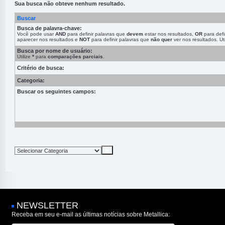
Sua busca não obteve nenhum resultado.
Buscar
Busca de palavra-chave:
Você pode usar
AND
para definir palavras que
devem
estar nos resultados,
OR
para defi
aparecer nos resultados e
NOT
para definir palavras que
não quer
ver nos resultados. Ut
Busca por nome de usuário:
Utilize
*
para
comparações parciais
.
Critério de busca:
Categoria:
Buscar os seguintes campos:
NEWSLETTER
Receba em seu e-mail as últimas notícias sobre Metallica: