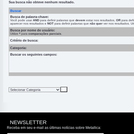
Sua busca não obteve nenhum resultado.
Buscar
Busca de palavra-chave:
Você pode usar
AND
para definir palavras que
devem
estar nos resultados,
OR
para defi
aparecer nos resultados e
NOT
para definir palavras que
não quer
ver nos resultados. Ut
Busca por nome de usuário:
Utilize
*
para
comparações parciais
.
Critério de busca:
Categoria:
Buscar os seguintes campos:
NEWSLETTER
Receba em seu e-mail as últimas notícias sobre Metallica: