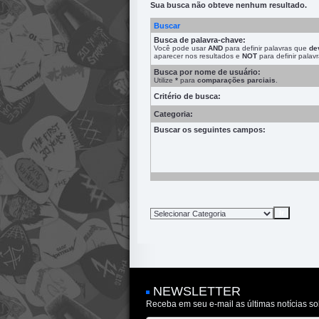
Sua busca não obteve nenhum resultado.
Buscar
Busca de palavra-chave:
Você pode usar
AND
para definir palavras que
de
aparecer nos resultados e
NOT
para definir pala
Busca por nome de usuário:
Utilize
*
para
comparações parciais
.
Critério de busca:
Categoria:
Buscar os seguintes campos:
NEWSLETTER
Receba em seu e-mail as últimas notícias so