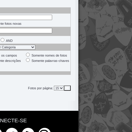
te fotos novas
AND
 os campos
Somente nomes de fotos
te descrições
Somente palavras-chaves
Fotos por página:
NECTE-SE