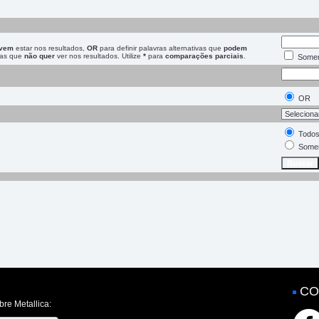
vem
estar nos resultados,
OR
para definir palavras alternativas que
podem
vras que
não quer
ver nos resultados. Utilize
*
para
comparações parciais
.
Somen
OR
Todos
Somen
CO
bre Metallica: