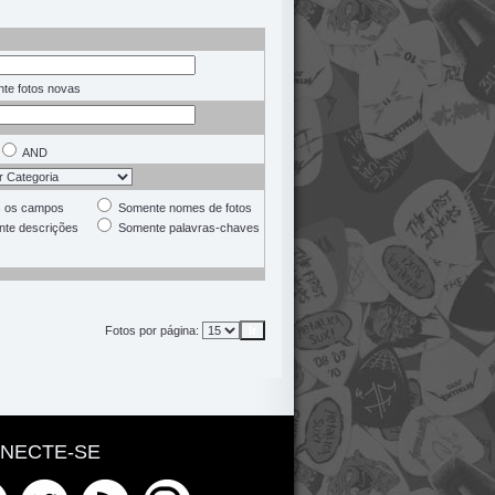
te fotos novas
AND
 os campos
Somente nomes de fotos
te descrições
Somente palavras-chaves
Fotos por página:
NECTE-SE