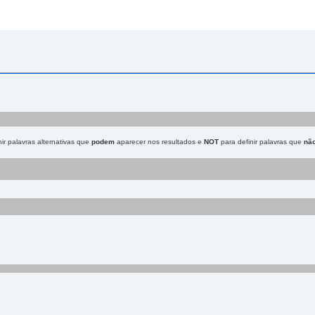
ir palavras alternativas que
podem
aparecer nos resultados e
NOT
para definir palavras que
nã