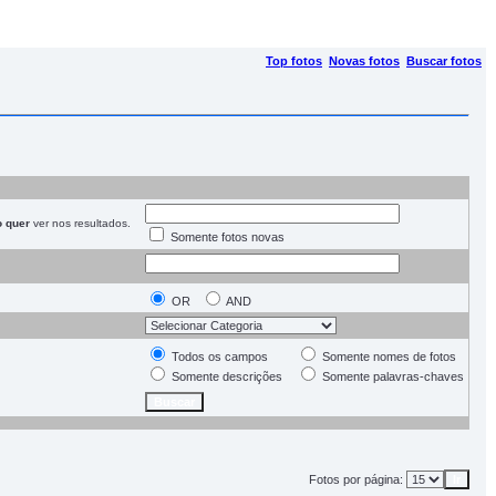
Top fotos
Novas fotos
Buscar fotos
o quer
ver nos resultados.
Somente fotos novas
OR
AND
Todos os campos
Somente nomes de fotos
Somente descrições
Somente palavras-chaves
Fotos por página: