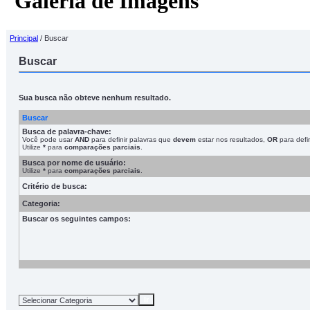
Galeria de Imagens
Principal
/ Buscar
Buscar
Sua busca não obteve nenhum resultado.
Buscar
Busca de palavra-chave:
Você pode usar
AND
para definir palavras que
devem
estar nos resultados,
OR
para defin
Utilize
*
para
comparações parciais
.
Busca por nome de usuário:
Utilize
*
para
comparações parciais
.
Critério de busca:
Categoria:
Buscar os seguintes campos: