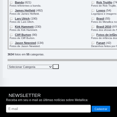
Banda
(621)
Rob Trujillo
(74
Fotos referentes a banda.
Fotos de Rob Trujillo.
James Hetfield
(492)
Logos
(54)
Fotos de James Hetfield.
Logotipos e imagens 
Lars Ulrich
(190)
Brasil
(55)
Fotos de Lars Ulrich.
Fotos do Metallica no
Kirk Hammett
(230)
Brasil 2010
(97
Fotos de Kirk Hammett.
Fotos dos shows do M
Cliff Burton
(90)
Fotos de infân
Fotos de Cliff Burton.
Fotos de infância do
Jason Newsted
(134)
Fanart
(42)
Fotos de Jason Newsted.
Desenhos feitos por 
3634
fotos em
55
categorias.
NEWSLETTER
Receba em seu e-mail as últimas notícias sobre Metallica: