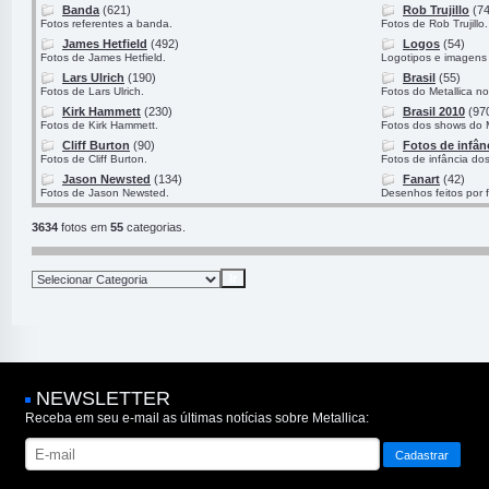
Banda
(621)
Rob Trujillo
(74
Fotos referentes a banda.
Fotos de Rob Trujillo.
James Hetfield
(492)
Logos
(54)
Fotos de James Hetfield.
Logotipos e imagens 
Lars Ulrich
(190)
Brasil
(55)
Fotos de Lars Ulrich.
Fotos do Metallica no
Kirk Hammett
(230)
Brasil 2010
(97
Fotos de Kirk Hammett.
Fotos dos shows do M
Cliff Burton
(90)
Fotos de infân
Fotos de Cliff Burton.
Fotos de infância do
Jason Newsted
(134)
Fanart
(42)
Fotos de Jason Newsted.
Desenhos feitos por 
3634
fotos em
55
categorias.
NEWSLETTER
Receba em seu e-mail as últimas notícias sobre Metallica: