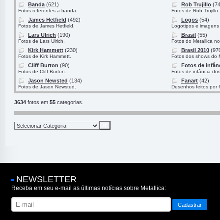
Banda
(621)
Rob Trujillo
(74
Fotos referentes a banda.
Fotos de Rob Trujillo.
James Hetfield
(492)
Logos
(54)
Fotos de James Hetfield.
Logotipos e imagens 
Lars Ulrich
(190)
Brasil
(55)
Fotos de Lars Ulrich.
Fotos do Metallica no
Kirk Hammett
(230)
Brasil 2010
(97
Fotos de Kirk Hammett.
Fotos dos shows do M
Cliff Burton
(90)
Fotos de infân
Fotos de Cliff Burton.
Fotos de infância do
Jason Newsted
(134)
Fanart
(42)
Fotos de Jason Newsted.
Desenhos feitos por 
3634
fotos em
55
categorias.
NEWSLETTER
Receba em seu e-mail as últimas notícias sobre Metallica: