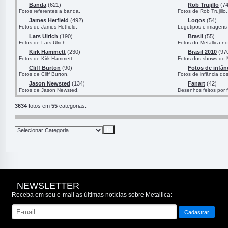
Banda
(621)
Rob Trujillo
(74
Fotos referentes a banda.
Fotos de Rob Trujillo.
James Hetfield
(492)
Logos
(54)
Fotos de James Hetfield.
Logotipos e imagens 
Lars Ulrich
(190)
Brasil
(55)
Fotos de Lars Ulrich.
Fotos do Metallica no
Kirk Hammett
(230)
Brasil 2010
(97
Fotos de Kirk Hammett.
Fotos dos shows do M
Cliff Burton
(90)
Fotos de infân
Fotos de Cliff Burton.
Fotos de infância do
Jason Newsted
(134)
Fanart
(42)
Fotos de Jason Newsted.
Desenhos feitos por 
3634
fotos em
55
categorias.
NEWSLETTER
Receba em seu e-mail as últimas notícias sobre Metallica: