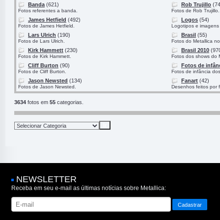
Banda
(621)
Rob Trujillo
(74
Fotos referentes a banda.
Fotos de Rob Trujillo.
James Hetfield
(492)
Logos
(54)
Fotos de James Hetfield.
Logotipos e imagens 
Lars Ulrich
(190)
Brasil
(55)
Fotos de Lars Ulrich.
Fotos do Metallica no
Kirk Hammett
(230)
Brasil 2010
(97
Fotos de Kirk Hammett.
Fotos dos shows do M
Cliff Burton
(90)
Fotos de infân
Fotos de Cliff Burton.
Fotos de infância do
Jason Newsted
(134)
Fanart
(42)
Fotos de Jason Newsted.
Desenhos feitos por 
3634
fotos em
55
categorias.
NEWSLETTER
Receba em seu e-mail as últimas notícias sobre Metallica: