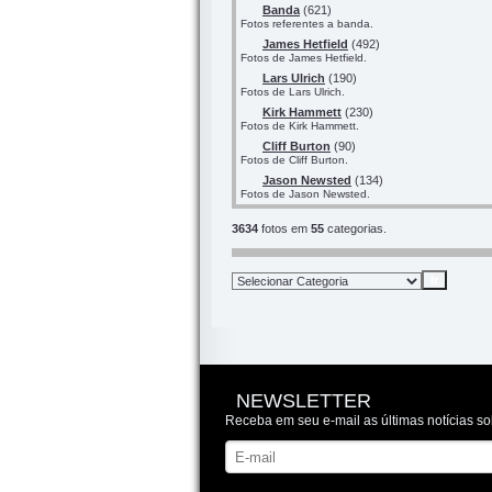
Banda
(621)
Fotos referentes a banda.
James Hetfield
(492)
Fotos de James Hetfield.
Lars Ulrich
(190)
Fotos de Lars Ulrich.
Kirk Hammett
(230)
Fotos de Kirk Hammett.
Cliff Burton
(90)
Fotos de Cliff Burton.
Jason Newsted
(134)
Fotos de Jason Newsted.
3634
fotos em
55
categorias.
NEWSLETTER
Receba em seu e-mail as últimas notícias so