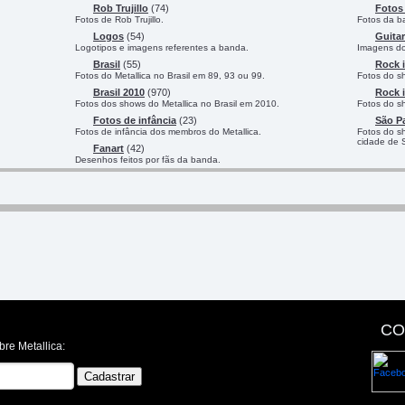
Rob Trujillo
(74)
Fotos 
Fotos de Rob Trujillo.
Fotos da ba
Logos
(54)
Guitar
Logotipos e imagens referentes a banda.
Imagens do 
Brasil
(55)
Rock i
Fotos do Metallica no Brasil em 89, 93 ou 99.
Fotos do s
Brasil 2010
(970)
Rock i
Fotos dos shows do Metallica no Brasil em 2010.
Fotos do s
Fotos de infância
(23)
São P
Fotos de infância dos membros do Metallica.
Fotos do s
cidade de 
Fanart
(42)
Desenhos feitos por fãs da banda.
CO
bre Metallica: