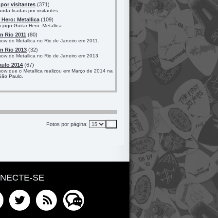
por visitantes
(371)
nda tiradas por visitantes
 Hero: Metallica
(109)
jogo Guitar Hero: Metallica
n Rio 2011
(80)
how do Metallica no Rio de Janeiro em 2011.
n Rio 2013
(32)
how do Metallica no Rio de Janeiro em 2013.
aulo 2014
(67)
how que o Metallica realizou em Março de 2014 na
São Paulo.
Fotos por página:
NECTE-SE