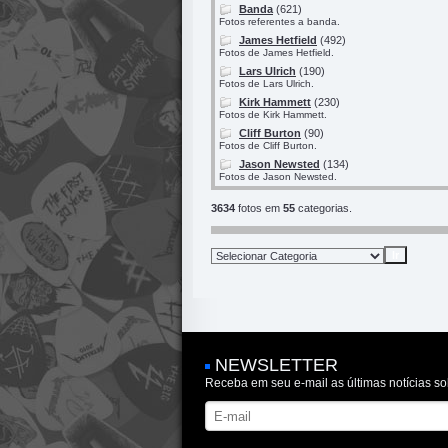
Banda
(621)
Fotos referentes a banda.
James Hetfield
(492)
Fotos de James Hetfield.
Lars Ulrich
(190)
Fotos de Lars Ulrich.
Kirk Hammett
(230)
Fotos de Kirk Hammett.
Cliff Burton
(90)
Fotos de Cliff Burton.
Jason Newsted
(134)
Fotos de Jason Newsted.
3634
fotos em
55
categorias.
NEWSLETTER
Receba em seu e-mail as últimas notícias so