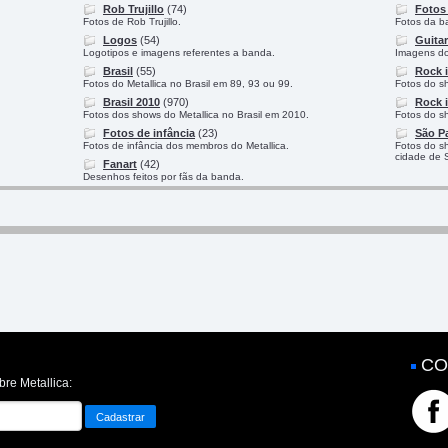
Rob Trujillo
(74)
Fotos 
Fotos de Rob Trujillo.
Fotos da ba
Logos
(54)
Guitar
Logotipos e imagens referentes a banda.
Imagens do 
Brasil
(55)
Rock i
Fotos do Metallica no Brasil em 89, 93 ou 99.
Fotos do s
Brasil 2010
(970)
Rock i
Fotos dos shows do Metallica no Brasil em 2010.
Fotos do s
Fotos de infância
(23)
São P
Fotos de infância dos membros do Metallica.
Fotos do s
cidade de 
Fanart
(42)
Desenhos feitos por fãs da banda.
CO
bre Metallica: