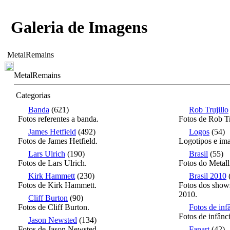
Galeria de Imagens
MetalRemains
MetalRemains
Categorias
Banda
(621)
Rob Trujillo
Fotos referentes a banda.
Fotos de Rob Tr
James Hetfield
(492)
Logos
(54)
Fotos de James Hetfield.
Logotipos e ima
Lars Ulrich
(190)
Brasil
(55)
Fotos de Lars Ulrich.
Fotos do Metall
Kirk Hammett
(230)
Brasil 2010
Fotos de Kirk Hammett.
Fotos dos shows
2010.
Cliff Burton
(90)
Fotos de Cliff Burton.
Fotos de inf
Fotos de infânc
Jason Newsted
(134)
Fotos de Jason Newsted.
Fanart
(42)