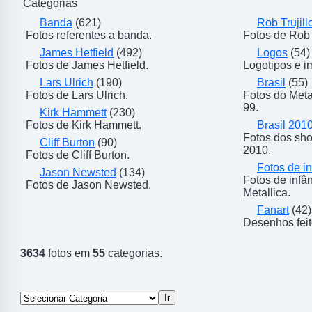
Categorias
Banda
(621)
Rob Trujill
Fotos referentes a banda.
Fotos de Rob T
James Hetfield
(492)
Logos
(54)
Fotos de James Hetfield.
Logotipos e i
Lars Ulrich
(190)
Brasil
(55)
Fotos de Lars Ulrich.
Fotos do Meta
99.
Kirk Hammett
(230)
Fotos de Kirk Hammett.
Brasil 201
Fotos dos sho
Cliff Burton
(90)
2010.
Fotos de Cliff Burton.
Fotos de in
Jason Newsted
(134)
Fotos de inf
Fotos de Jason Newsted.
Metallica.
Fanart
(42)
Desenhos feit
3634
fotos em
55
categorias.