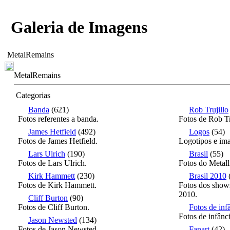
Galeria de Imagens
MetalRemains
MetalRemains
Categorias
Banda
(621)
Rob Trujillo
Fotos referentes a banda.
Fotos de Rob Tr
James Hetfield
(492)
Logos
(54)
Fotos de James Hetfield.
Logotipos e ima
Lars Ulrich
(190)
Brasil
(55)
Fotos de Lars Ulrich.
Fotos do Metall
Kirk Hammett
(230)
Brasil 2010
Fotos de Kirk Hammett.
Fotos dos shows
2010.
Cliff Burton
(90)
Fotos de Cliff Burton.
Fotos de inf
Fotos de infânc
Jason Newsted
(134)
Fotos de Jason Newsted.
Fanart
(42)