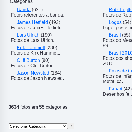
Categorias
Banda
(621)
Rob Trujill
Fotos referentes a banda.
Fotos de Rob T
James Hetfield
(492)
Logos
(54)
Fotos de James Hetfield.
Logotipos e i
Lars Ulrich
(190)
Brasil
(55)
Fotos de Lars Ulrich.
Fotos do Meta
99.
Kirk Hammett
(230)
Fotos de Kirk Hammett.
Brasil 201
Fotos dos sho
Cliff Burton
(90)
2010.
Fotos de Cliff Burton.
Fotos de in
Jason Newsted
(134)
Fotos de inf
Fotos de Jason Newsted.
Metallica.
Fanart
(42)
Desenhos feit
3634
fotos em
55
categorias.