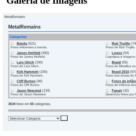
Galeria de Imagens
MetalRemains
MetalRemains
Categorias
Banda
(621)
Rob Trujillo
(74
Fotos referentes a banda.
Fotos de Rob Trujillo.
James Hetfield
(492)
Logos
(54)
Fotos de James Hetfield.
Logotipos e imagens 
Lars Ulrich
(190)
Brasil
(55)
Fotos de Lars Ulrich.
Fotos do Metallica no
Kirk Hammett
(230)
Brasil 2010
(97
Fotos de Kirk Hammett.
Fotos dos shows do M
Cliff Burton
(90)
Fotos de infân
Fotos de Cliff Burton.
Fotos de infância do
Jason Newsted
(134)
Fanart
(42)
Fotos de Jason Newsted.
Desenhos feitos por 
3634
fotos em
55
categorias.