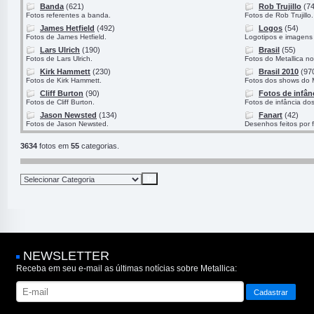
Banda
(621)
Rob Trujillo
(74
Fotos referentes a banda.
Fotos de Rob Trujillo.
James Hetfield
(492)
Logos
(54)
Fotos de James Hetfield.
Logotipos e imagens 
Lars Ulrich
(190)
Brasil
(55)
Fotos de Lars Ulrich.
Fotos do Metallica no
Kirk Hammett
(230)
Brasil 2010
(97
Fotos de Kirk Hammett.
Fotos dos shows do M
Cliff Burton
(90)
Fotos de infân
Fotos de Cliff Burton.
Fotos de infância do
Jason Newsted
(134)
Fanart
(42)
Fotos de Jason Newsted.
Desenhos feitos por 
3634
fotos em
55
categorias.
NEWSLETTER
Receba em seu e-mail as últimas notícias sobre Metallica: